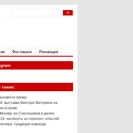
сии
Фестивали
Реновация
agram
 также:
тановится ближе
й: выставка Виктора Маторина на
м острове
Москва: из Сокольников и далее
 28: заглянуть за горизонт событий
иатюра: традиция навсегда