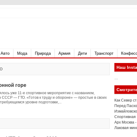
Авто
Мода
Природа
Армия
Дети
Транспорт
Конфес
Наш Inst
ТО
…
онной горе
Смотрите
оялось уже 11-е спортивное мероприятие с названием,
 СССР — ГТО. «Готов к труду и обороне» — простые в своих
Как Север с
требующемся уровне подготовки,...
Перед Пасхо
Измайловско
Спортивная 
Арх Москва -
Лаковая мин