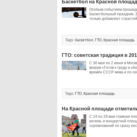
Баскетбол на Красной площад
Особым событием прошедш
баскетбольный праздник. З
только добавляет страсте
Tags:
баскетбол
,
ГТО
,
Красная площадь
ГТО: советская традиция в 201
С 30 мая по 2 июня в Мос
форум «Готов к труду и о
времён СССР жива и по сей 
Tags:
ГТО
,
Красная площадь
На Красной площади отметили
С 24 по 29 мая главная пл
катком, и концертной пло
соревнований по сразу нес