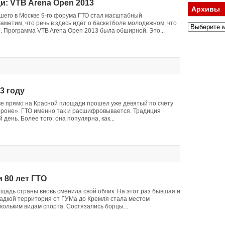
и: VTB Arena Open 2013
Архивы
его в Москве 9-го форума ГТО стал масштабный
аметим, что речь в здесь идёт о баскетболе молодежном, что
й. Программа VTB Arena Open 2013 была обширной. Это...
3 году
кве прямо на Красной площади прошел уже девятый по счёту
бороне». ГТО именно так и расшифровывается. Традиция
день. Более того: она популярна, как...
 80 лет ГТО
ощадь страны вновь сменила свой облик. На этот раз бывшая и
щадкой территория от ГУМа до Кремля стала местом
кольким видам спорта. Состязались борцы...