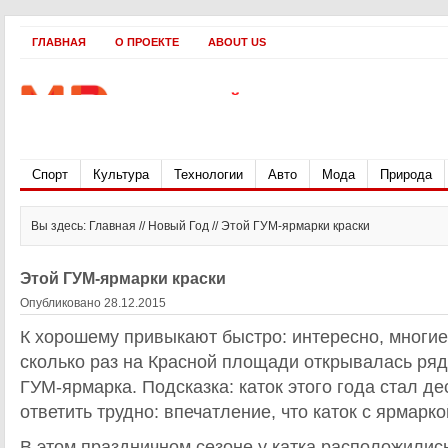
ГЛАВНАЯ
О ПРОЕКТЕ
ABOUT US
Спорт
Культура
Технологии
Авто
Мода
Природа
Вы здесь: Главная //
Новый Год
// Этой ГУМ-ярмарки краски
Этой ГУМ-ярмарки краски
Опубликовано 28.12.2015
К хорошему привыкают быстро: интересно, многие
сколько раз на Красной площади открывалась ряд
ГУМ-ярмарка. Подсказка: каток этого года стал де
ответить трудно: впечатление, что каток с ярмарк
В этом праздничном сезоне у катка расположилис